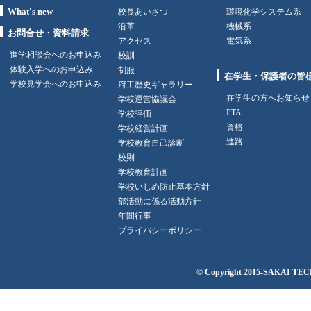
What's new
校長あいさつ
環境化学システム系
沿革
機械系
お問合せ・資料請求
アクセス
電気系
進学相談会へのお申込み
校訓
体験入学へのお申込み
制服
在学生・保護者の皆
学校見学会へのお申込み
府工歴史ギャラリー
在学生の方へお知らせ
学校運営協議会
PTA
学校評価
資格
学校経営計画
進路
学校教育自己診断
校則
学校教育計画
学校いじめ防止基本方針
部活動に係る活動方針
年間行事
プライバシーポリシー
© Copyright 2015-
SAKAI TECH