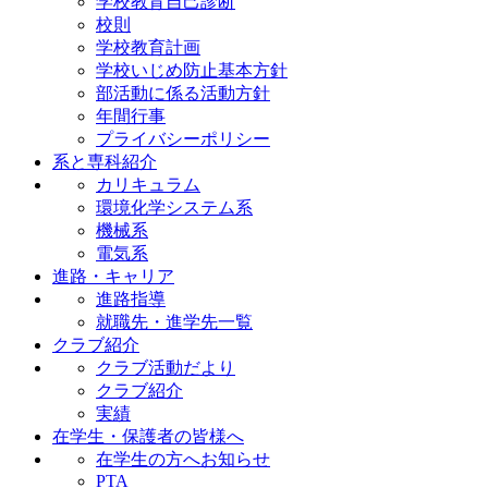
学校教育自己診断
校則
学校教育計画
学校いじめ防止基本方針
部活動に係る活動方針
年間行事
プライバシーポリシー
系と専科紹介
カリキュラム
環境化学システム系
機械系
電気系
進路・キャリア
進路指導
就職先・進学先一覧
クラブ紹介
クラブ活動だより
クラブ紹介
実績
在学生・保護者の皆様へ
在学生の方へお知らせ
PTA