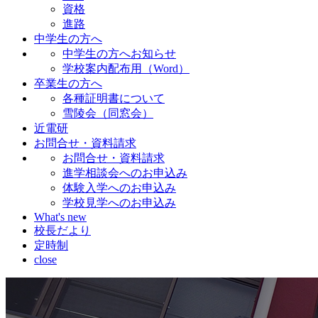
資格
進路
中学生の方へ
中学生の方へお知らせ
学校案内配布用（Word）
卒業生の方へ
各種証明書について
雪陵会（同窓会）
近電研
お問合せ・資料請求
お問合せ・資料請求
進学相談会へのお申込み
体験入学へのお申込み
学校見学へのお申込み
What's new
校長だより
定時制
close