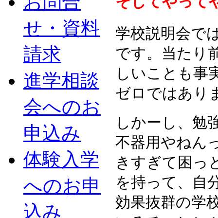
お問合
そしてやって
せ・資料
学校説明会で
請求
です。当たり
しいことも事
進学相談
ゼロではあり
会へのお
しかーし、勉
申込み
不器用やねん
体験入学
きすぎて困っ
を持って、自
へのお申
効果抜群の学
込み