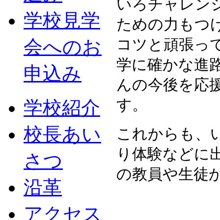
いろチャレン
学校見学
ための力もつ
コツと頑張っ
会へのお
学に確かな進
申込み
んの今後を応
す。
学校紹介
校長あい
これからも、
り体験などに
さつ
の教員や生徒
沿革
アクセス