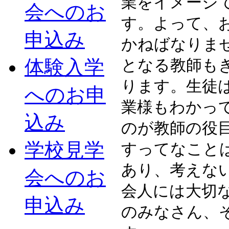
業をイメージ
会へのお
す。よって、
申込み
かねばなりま
体験入学
となる教師も
ります。生徒
へのお申
業様もわかっ
込み
のが教師の役
学校見学
すってなこと
あり、考えな
会へのお
会人には大切
申込み
のみなさん、