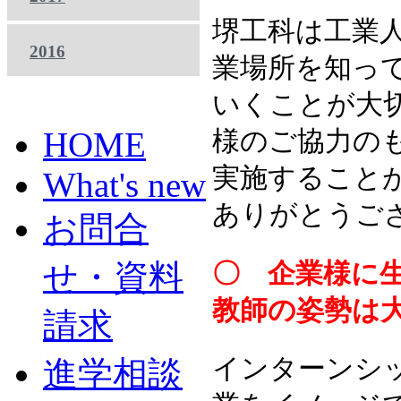
堺工科は工業
2016
業場所を知っ
いくことが大
HOME
様のご協力の
実施すること
What's new
ありがとうご
お問合
せ・資料
〇 企業様に
教師の姿勢は
請求
インターンシ
進学相談