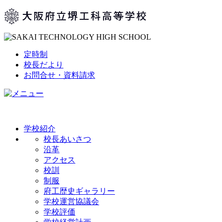
定時制
校長だより
お問合せ・資料請求
学校紹介
校長あいさつ
沿革
アクセス
校訓
制服
府工歴史ギャラリー
学校運営協議会
学校評価