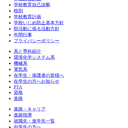
学校教育自己診断
校則
学校教育計画
学校いじめ防止基本方針
部活動に係る活動方針
年間行事
プライバシーポリシー
系と専科紹介
環境化学システム系
機械系
電気系
在学生・保護者の皆様へ
在学生の方へお知らせ
PTA
資格
進路
進路・キャリア
進路指導
就職先・進学先一覧
中学生の方へ