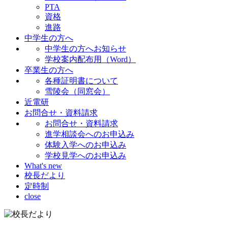
PTA
資格
進路
中学生の方へ
中学生の方へお知らせ
学校案内配布用（Word）
卒業生の方へ
各種証明書について
雪陵会（同窓会）
近電研
お問合せ・資料請求
お問合せ・資料請求
進学相談会へのお申込み
体験入学へのお申込み
学校見学へのお申込み
What's new
校長だより
定時制
close