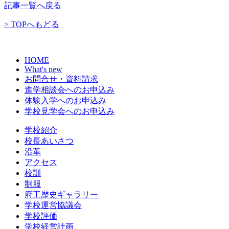
記事一覧へ戻る
> TOPへもどる
HOME
What's new
お問合せ・資料請求
進学相談会へのお申込み
体験入学へのお申込み
学校見学会へのお申込み
学校紹介
校長あいさつ
沿革
アクセス
校訓
制服
府工歴史ギャラリー
学校運営協議会
学校評価
学校経営計画