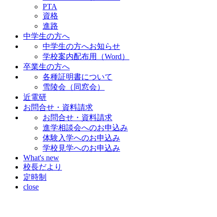
PTA
資格
進路
中学生の方へ
中学生の方へお知らせ
学校案内配布用（Word）
卒業生の方へ
各種証明書について
雪陵会（同窓会）
近電研
お問合せ・資料請求
お問合せ・資料請求
進学相談会へのお申込み
体験入学へのお申込み
学校見学へのお申込み
What's new
校長だより
定時制
close