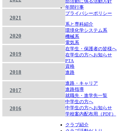
部活動に係る活動方針
年間行事
プライバシーポリシー
2021
系と専科紹介
環境化学システム系
2020
機械系
電気系
在学生・保護者の皆様へ
2019
在学生の方へお知らせ
PTA
資格
2018
進路
進路・キャリア
進路指導
2017
就職先・進学先一覧
中学生の方へ
2016
中学生の方へお知らせ
学校案内配布用（PDF）
クラブ紹介
クラブ活動だより