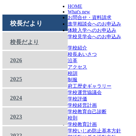
HOME
What's new
お問合せ・資料請求
校長だより
進学相談会へのお申込み
体験入学へのお申込み
学校見学会へのお申込み
校長だより
学校紹介
校長あいさつ
2026
沿革
アクセス
校訓
2025
制服
府工歴史ギャラリー
学校運営協議会
2024
学校評価
学校経営計画
学校教育自己診断
2023
校則
学校教育計画
学校いじめ防止基本方針
2022