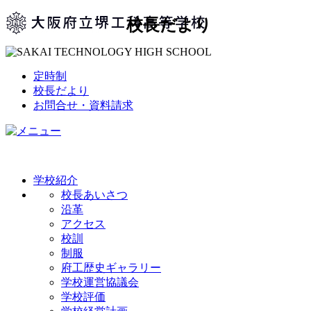
校長だより
定時制
校長だより
お問合せ・資料請求
学校紹介
校長あいさつ
沿革
アクセス
校訓
制服
府工歴史ギャラリー
学校運営協議会
学校評価