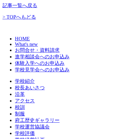
記事一覧へ戻る
> TOPへもどる
HOME
What's new
お問合せ・資料請求
進学相談会へのお申込み
体験入学へのお申込み
学校見学会へのお申込み
学校紹介
校長あいさつ
沿革
アクセス
校訓
制服
府工歴史ギャラリー
学校運営協議会
学校評価