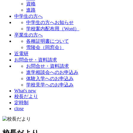
資格
進路
中学生の方へ
中学生の方へお知らせ
学校案内配布用（Word）
卒業生の方へ
各種証明書について
雪陵会（同窓会）
近電研
お問合せ・資料請求
お問合せ・資料請求
進学相談会へのお申込み
体験入学へのお申込み
学校見学へのお申込み
What's new
校長だより
定時制
close
校長だより