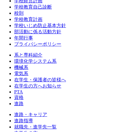
学校経営計画
学校教育自己診断
校則
学校教育計画
学校いじめ防止基本方針
部活動に係る活動方針
年間行事
プライバシーポリシー
系と専科紹介
環境化学システム系
機械系
電気系
在学生・保護者の皆様へ
在学生の方へお知らせ
PTA
資格
進路
進路・キャリア
進路指導
就職先・進学先一覧