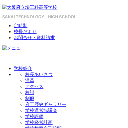
定時制
校長だより
お問合せ・資料請求
学校紹介
校長あいさつ
沿革
アクセス
校訓
制服
府工歴史ギャラリー
学校運営協議会
学校評価
学校経営計画