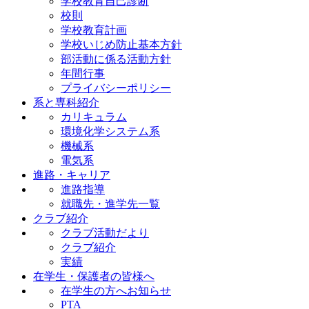
学校教育自己診断
校則
学校教育計画
学校いじめ防止基本方針
部活動に係る活動方針
年間行事
プライバシーポリシー
系と専科紹介
カリキュラム
環境化学システム系
機械系
電気系
進路・キャリア
進路指導
就職先・進学先一覧
クラブ紹介
クラブ活動だより
クラブ紹介
実績
在学生・保護者の皆様へ
在学生の方へお知らせ
PTA