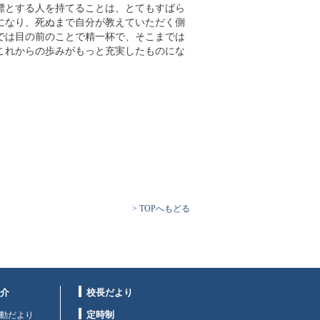
標とする人を持てることは、とてもすばら
になり、死ぬまで自分が教えていただく側
では目の前のことで精一杯で、そこまでは
これからの歩みがもっと充実したものにな
> TOPへもどる
介
校長だより
定時制
動だより