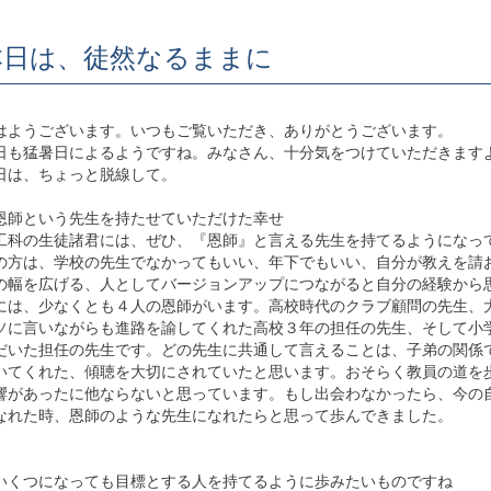
本日は、徒然なるままに
はようございます。いつもご覧いただき、ありがとうございます。
日も猛暑日によるようですね。みなさん、十分気をつけていただきます
日は、ちょっと脱線して。
恩師という先生を持たせていただけた幸せ
工科の生徒諸君には、ぜひ、『恩師』と言える先生を持てるようになっ
の方は、学校の先生でなかってもいい、年下でもいい、自分が教えを請
の幅を広げる、人としてバージョンアップにつながると自分の経験から
には、少なくとも４人の恩師がいます。高校時代のクラブ顧問の先生、
ソに言いながらも進路を諭してくれた高校３年の担任の先生、そして小
だいた担任の先生です。どの先生に共通して言えることは、子弟の関係
いてくれた、傾聴を大切にされていたと思います。おそらく教員の道を
響があったに他ならないと思っています。もし出会わなかったら、今の
なれた時、恩師のような先生になれたらと思って歩んできました。
いくつになっても目標とする人を持てるように歩みたいものですね