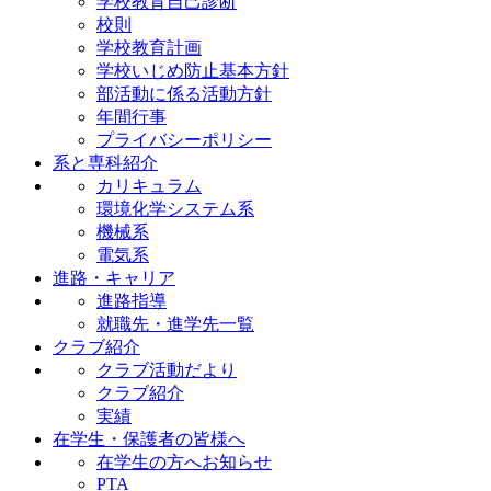
学校教育自己診断
校則
学校教育計画
学校いじめ防止基本方針
部活動に係る活動方針
年間行事
プライバシーポリシー
系と専科紹介
カリキュラム
環境化学システム系
機械系
電気系
進路・キャリア
進路指導
就職先・進学先一覧
クラブ紹介
クラブ活動だより
クラブ紹介
実績
在学生・保護者の皆様へ
在学生の方へお知らせ
PTA