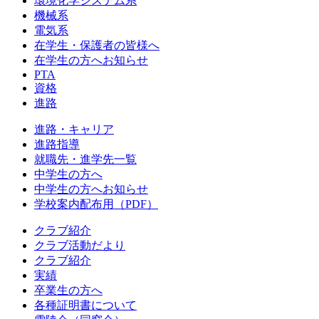
環境化学システム系
機械系
電気系
在学生・保護者の皆様へ
在学生の方へお知らせ
PTA
資格
進路
進路・キャリア
進路指導
就職先・進学先一覧
中学生の方へ
中学生の方へお知らせ
学校案内配布用（PDF）
クラブ紹介
クラブ活動だより
クラブ紹介
実績
卒業生の方へ
各種証明書について