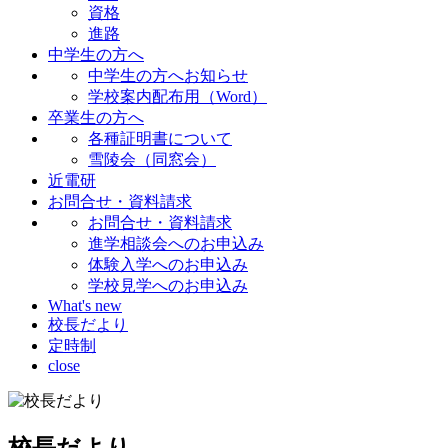
資格
進路
中学生の方へ
中学生の方へお知らせ
学校案内配布用（Word）
卒業生の方へ
各種証明書について
雪陵会（同窓会）
近電研
お問合せ・資料請求
お問合せ・資料請求
進学相談会へのお申込み
体験入学へのお申込み
学校見学へのお申込み
What's new
校長だより
定時制
close
校長だより