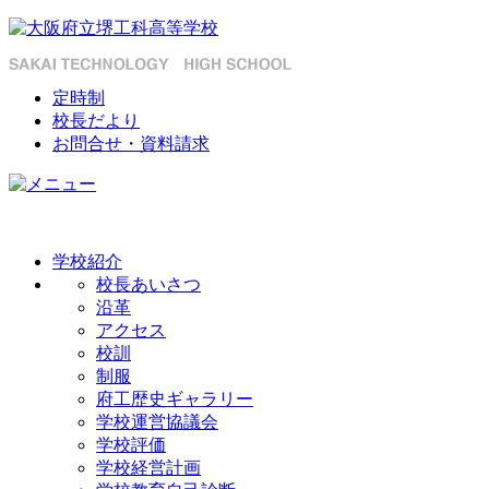
定時制
校長だより
お問合せ・資料請求
学校紹介
校長あいさつ
沿革
アクセス
校訓
制服
府工歴史ギャラリー
学校運営協議会
学校評価
学校経営計画