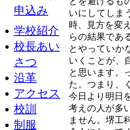
とを避けるも
申込み
いにしてしま
時、見方を変
学校紹介
らの結果であ
校長あい
とやっていか
さつ
いくことが、
と思います。
沿革
た。つまり、
アクセス
今日より明日
校訓
考えの人が多
ません。堺工
制服