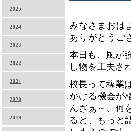
2025
みなさまおは
2024
ありがとうご
2023
本日も、風が
2022
し物を工夫さ
2021
校長って稼業
かける機会が
2020
んざぁ～、何
2019
ると、もっと