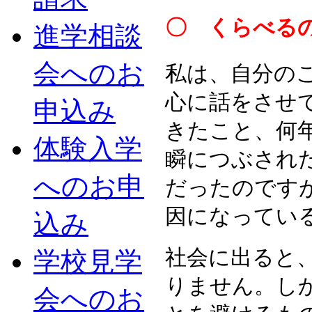
〇 くらべる
進学相談
会へのお
私は、自分の
心に話をさせ
申込み
きたこと、何
体験入学
瞬につぶされ
へのお申
だったのです
因になってい
込み
社会に出ると
学校見学
りません。し
会へのお