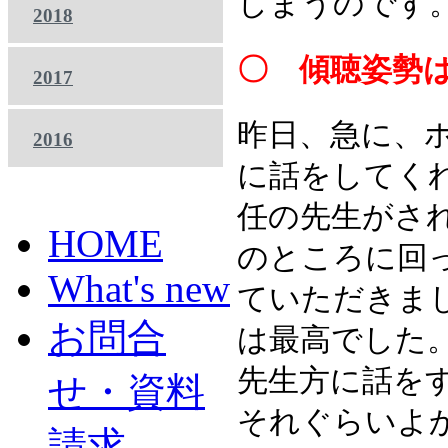
しまうのです
2018
〇 傾聴姿勢
2017
昨日、急に、
2016
に話をしてく
任の先生がさ
HOME
のところに回
What's new
ていただきま
お問合
は最高でした
先生方に話を
せ・資料
それぐらいよ
請求