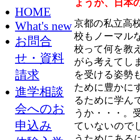
ょうか、日本
HOME
京都の私立高
What's new
校もノーマル
お問合
校って何を教
せ・資料
がら考えてし
請求
を受ける姿勢
ために豊かに
進学相談
るために学ん
会へのお
うか・・・。
申込み
ていないので
うためにある