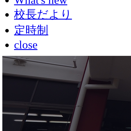
校長だより
定時制
close