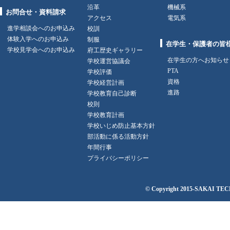
沿革
機械系
お問合せ・資料請求
アクセス
電気系
進学相談会へのお申込み
校訓
体験入学へのお申込み
制服
在学生・保護者の皆
学校見学会へのお申込み
府工歴史ギャラリー
在学生の方へお知らせ
学校運営協議会
PTA
学校評価
資格
学校経営計画
進路
学校教育自己診断
校則
学校教育計画
学校いじめ防止基本方針
部活動に係る活動方針
年間行事
プライバシーポリシー
© Copyright 2015-
SAKAI TECH