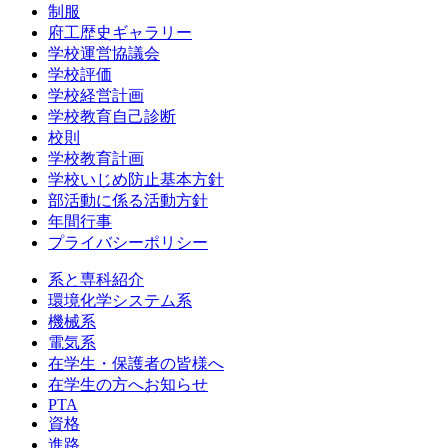
制服
府工歴史ギャラリー
学校運営協議会
学校評価
学校経営計画
学校教育自己診断
校則
学校教育計画
学校いじめ防止基本方針
部活動に係る活動方針
年間行事
プライバシーポリシー
系と専科紹介
環境化学システム系
機械系
電気系
在学生・保護者の皆様へ
在学生の方へお知らせ
PTA
資格
進路