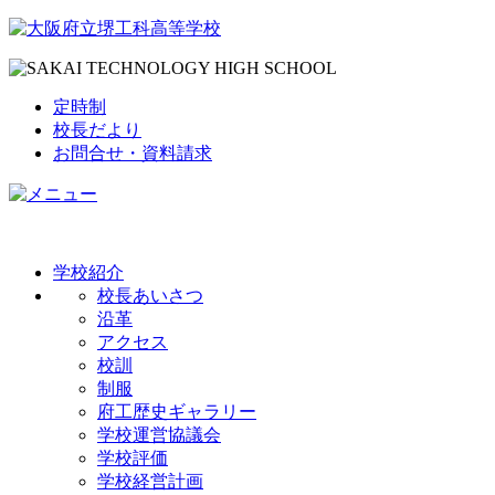
定時制
校長だより
お問合せ・資料請求
学校紹介
校長あいさつ
沿革
アクセス
校訓
制服
府工歴史ギャラリー
学校運営協議会
学校評価
学校経営計画