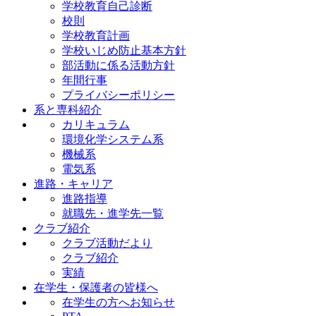
学校教育自己診断
校則
学校教育計画
学校いじめ防止基本方針
部活動に係る活動方針
年間行事
プライバシーポリシー
系と専科紹介
カリキュラム
環境化学システム系
機械系
電気系
進路・キャリア
進路指導
就職先・進学先一覧
クラブ紹介
クラブ活動だより
クラブ紹介
実績
在学生・保護者の皆様へ
在学生の方へお知らせ