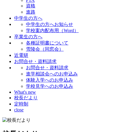
PTA
資格
進路
中学生の方へ
中学生の方へお知らせ
学校案内配布用（Word）
卒業生の方へ
各種証明書について
雪陵会（同窓会）
近電研
お問合せ・資料請求
お問合せ・資料請求
進学相談会へのお申込み
体験入学へのお申込み
学校見学へのお申込み
What's new
校長だより
定時制
close