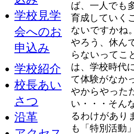
ば、一人でも
学校見学
育成していく
ないですかね
会へのお
やろう、休ん
申込み
らないってこ
は、学校時代
学校紹介
て体験がなか
校長あい
やからやった
さつ
い・・・そん
沿革
るわけがあり
も「特別活動
アクセス