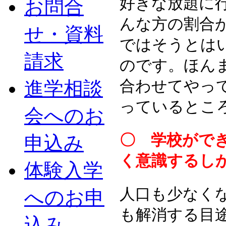
好きな放題に
お問合
んな方の割合
せ・資料
ではそうとは
請求
のです。ほん
進学相談
合わせてやっ
っているとこ
会へのお
〇 学校がで
申込み
く意識するし
体験入学
人口も少なく
へのお申
も解消する目
込み