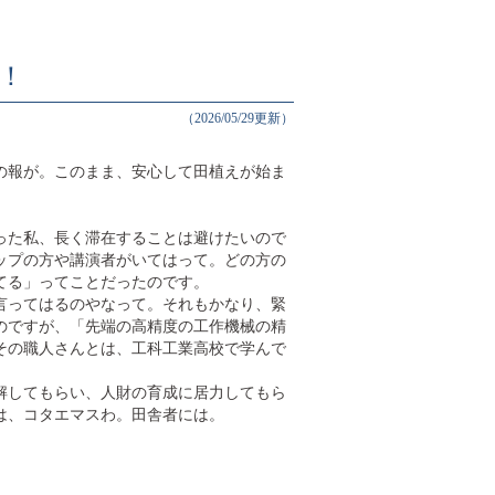
！
（2026/05/29更新）
。
の報が。このまま、安心して田植えが始ま
った私、長く滞在することは避けたいので
ップの方や講演者がいてはって。どの方の
てる」ってことだったのです。
言ってはるのやなって。それもかなり、緊
のですが、「先端の高精度の工作機械の精
その職人さんとは、工科工業高校で学んで
解してもらい、人財の育成に居力してもら
は、コタエマスわ。田舎者には。