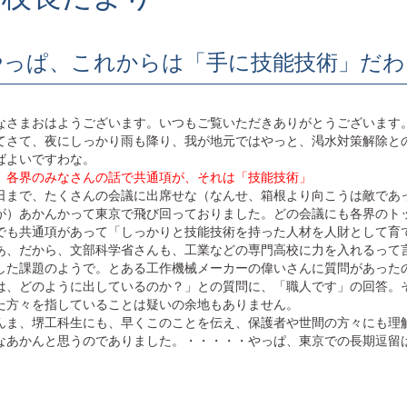
やっぱ、これからは「手に技能技術」だわ
なさまおはようございます。いつもご覧いただきありがとうございます
てさて、夜にしっかり雨も降り、我が地元ではやっと、渇水対策解除と
ばよいですわな。
 各界のみなさんの話で共通項が、それは「技能技術」
日まで、たくさんの会議に出席せな（なんせ、箱根より向こうは敵であ
が）あかんかって東京で飛び回っておりました。どの会議にも各界のト
でも共通項があって「しっかりと技能技術を持った人材を人財として育
あ、だから、文部科学省さんも、工業などの専門高校に力を入れるって
した課題のようで。とある工作機械メーカーの偉いさんに質問があった
は、どのように出しているのか？」との質問に、「職人です」の回答。
た方々を指していることは疑いの余地もありません。
んま、堺工科生にも、早くこのことを伝え、保護者や世間の方々にも理
なあかんと思うのでありました。・・・・・やっぱ、東京での長期逗留