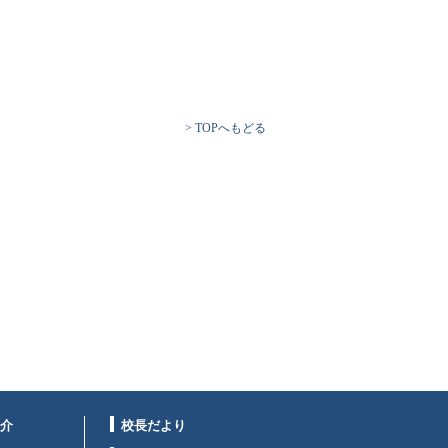
> TOPへもどる
介
校長だより