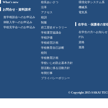
What's new
校長あいさつ
環境化学システム系
沿革
機械系
お問合せ・資料請求
アクセス
電気系
進学相談会へのお申込み
校訓
体験入学へのお申込み
制服
在学生・保護者の皆
学校見学会へのお申込み
府工歴史ギャラリー
在学生の方へお知らせ
学校運営協議会
PTA
学校評価
資格
学校経営計画
進路
学校教育自己診断
校則
学校教育計画
学校いじめ防止基本方針
部活動に係る活動方針
年間行事
プライバシーポリシー
© Copyright 2015-
SAKAI TECH