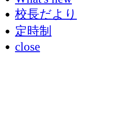
校長だより
定時制
close