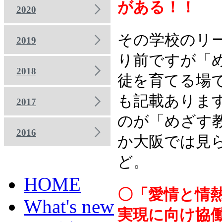
がある！！
2020
その学校のリ
2019
り前ですが「
2018
徒を育てる場
も記載ありま
2017
のが「めざす
2016
か大阪では見
ど。
HOME
〇「愛情と情
What's new
実現に向け協