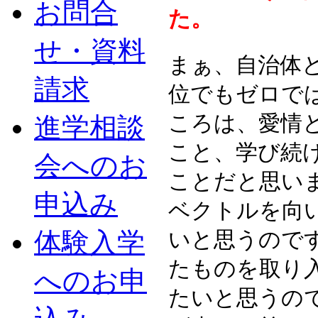
お問合
た。
せ・資料
まぁ、自治体
請求
位でもゼロで
ころは、愛情
進学相談
こと、学び続
会へのお
ことだと思い
申込み
ベクトルを向
体験入学
いと思うので
たものを取り
へのお申
たいと思うの