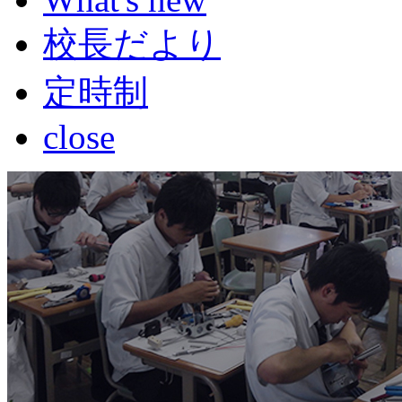
校長だより
定時制
close